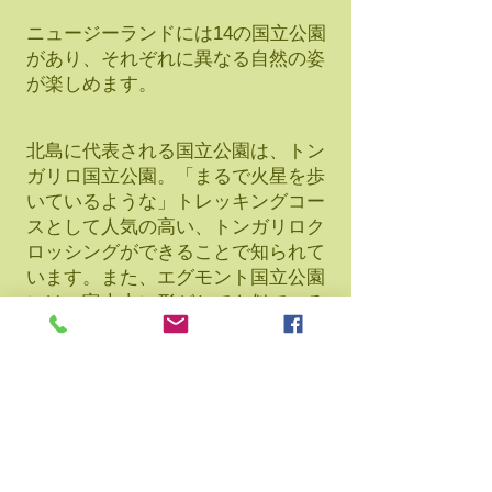
ニュージーランドには14の国立公園
があり、それぞれに異なる自然の姿
が楽しめます。
北島に代表される国立公園は、トン
ガリロ国立公園。「まるで火星を歩
いているような」トレッキングコー
スとして人気の高い、トンガリロク
ロッシングができることで知られて
います。また、エグモント国立公園
には、富士山に形がとても似ている
ことで有名なタラナキ山がそびえま
す。
南島ではフィヨルドランド国立公
園。トレッキングコースも数多く、
中でも「世界一美しい散歩道」と称
されるミルフォード・トラックが有