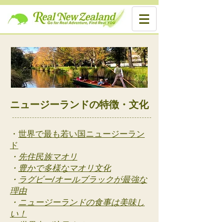
ニュージーランドの特徴・文化
・
世界で最も若い国ニュージーラン
ド
・
先住民族マオリ
・
豊かで多様なマオリ文化
・
ラグビー/オールブラックが最強な
理由
・
ニュージーランドの食事は美味し
い！