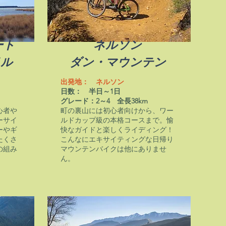
ート
ネルソン
イル
​ダン・マウンテン
出発地： ネルソン
日数： 半日
～1日
​グレード：2～4 全長38km
心者や
町の裏山には初心者向けから、ワー
ーサイ
ルドカップ級の本格コースまで。愉
ーやギ
快なガイドと楽しくライディング！
たくさ
こんなにエキサイティングな日帰り
の組み
マウンテンバイクは他にありませ
ん。