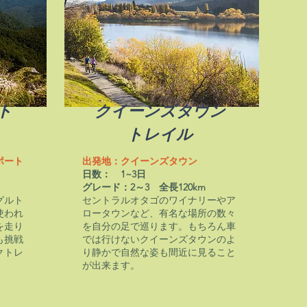
ト
クイーンズタウン
トレイル
ポート
出発地：クイーンズタウン
日数： 1~3日
グレード：2～3 全長120km
グルト
セントラルオタゴのワイナリーやア
使われ
ロータウンなど、有名な場所の数々
を走り
を自分の足で巡ります。もちろん車
も挑戦
では行けないクイーンズタウンのよ
クトレ
り静かで自然な姿も間近に見ること
が出来ます。