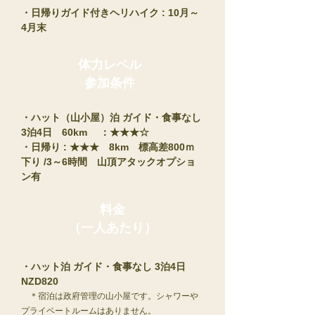
・日帰りガイド付きヘリハイク
: 10月～
4月末
体力レベル
​参加条件
・ハット（山小屋）泊 ガイド・食事なし
3泊4日 60km ：★★★☆
・日帰り : ★★★ 8km 標高差800ｍ
下り /3～6時間 山頂アタックオプショ
ン有
料金
​（一人あたり）
・ハット泊 ガイド・食事なし
3泊4日
NZD820
＊宿泊は政府管理の山小屋です。シャワーや
プライベートルームはありません。