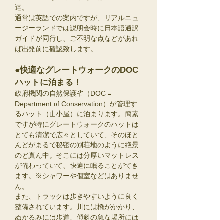
達。
通常は英語での案内ですが、リアルニュ
ージーランドでは説明会時に日本語通訳
ガイドが同行し、ご不明な点などがあれ
ば出発前に確認致します。
●快適なグレートウォークのDOC
ハットに泊まる！
政府機関の自然保護省（DOC =
Department of Conservation）が管理す
るハット（山小屋）に泊まります。簡素
ですが特にグレートウォークのハットは
とても清潔で広々としていて、そのほと
んどがまるで秘密の別荘地のように絶景
のど真ん中。そこには分厚いマットレス
が備わっていて、快適に眠ることができ
ます。※シャワーや個室などはありませ
ん。
また、トラックは歩きやすいように良く
整備されています。川には橋がかかり、
ぬかるみには歩道、傾斜の急な場所には