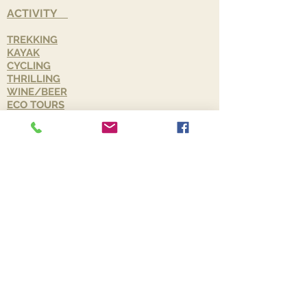
ACTIVITY
TREKKING​
KAYAK
CYCLING
THRILLING
​WINE/BEER
ECO TOURS
SCENIC ​
​About NZ
特徴・文化について
旅行に役立つ基本情報
入国に必要なNZeTA
​おすすめガイドブックの紹介 Lovely Green
New Zealand
​TOUR
募集中のツアー
常時催行ツアー