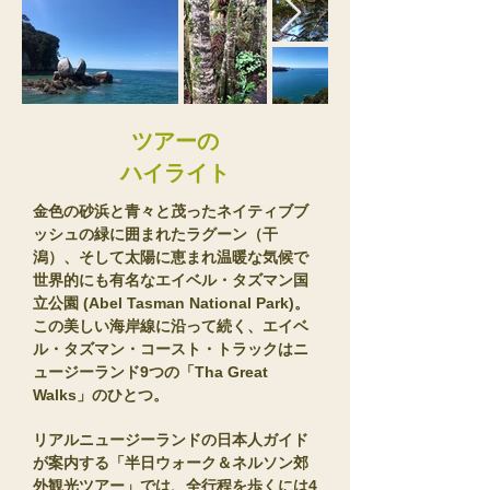
​ツアーの
ハイライト
金色の砂浜と青々と茂ったネイティブブ
ッシュの緑に囲まれたラグーン（干
潟）、そして太陽に恵まれ温暖な気候で
世界的にも有名なエイベル・タズマン国
立公園 (Abel Tasman National Park)。
この美しい海岸線に沿って続く、エイベ
ル・タズマン・コースト・トラックはニ
ュージーランド9つの「Tha Great
Walks」のひとつ。
リアルニュージーランドの日本人ガイド
が案内する「半日ウォーク＆ネルソン郊
外観光ツアー」では、
全行程を歩くには4