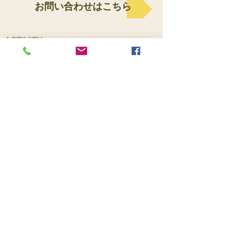
お問い合わせはこちら
ACTIVITY
TREKKING​
KAYAK
CYCLING
THRILLING
​WINE/BEER
ECO TOURS
SCENIC ​
​About NZ
特徴・文化について
旅行に役立つ基本情報
入国に必要なNZeTA
​おすすめガイドブックの紹介 Lovely Green
New Zealand
​TOUR