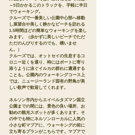
～5日かかるこのトラックを、手軽に半日
でウォーキング。
クルーズで一番美しい公園中心部へ移動
し展望台や美しく静かなビーチを訪れる
1.5時間ほどの簡単なウォーキングを楽し
みます。（歩かずに美しいビーチでただ
ただのんびりするのでも、構いませ
ん。）
クルーズでは、オットセイの生息するコ
ロニー近くを通り、時にはボートに寄り
添うように泳ぐイルカの群れに遭遇する
ことも。公園内のウォーキングコース上
では、ニュージーランド固有の野鳥が美
しい歌声で歓迎してくれます。
​ネルソン市内からエイベルタズマン国立
公園までの間には、景色の良い場所、お
勧めの観光スポットが多くあります。そ
の中でも特にネルソンローカルに人気の
小さな町マプアに、ウォーキングの前に
立ち寄るプランがこちらです。マプアで